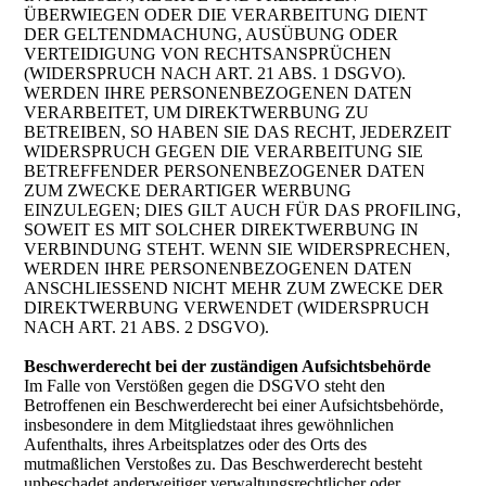
ÜBERWIEGEN ODER DIE VERARBEITUNG DIENT
DER GELTENDMACHUNG, AUSÜBUNG ODER
VERTEIDIGUNG VON RECHTSANSPRÜCHEN
(WIDERSPRUCH NACH ART. 21 ABS. 1 DSGVO).
WERDEN IHRE PERSONENBEZOGENEN DATEN
VERARBEITET, UM DIREKTWERBUNG ZU
BETREIBEN, SO HABEN SIE DAS RECHT, JEDERZEIT
WIDERSPRUCH GEGEN DIE VERARBEITUNG SIE
BETREFFENDER PERSONENBEZOGENER DATEN
ZUM ZWECKE DERARTIGER WERBUNG
EINZULEGEN; DIES GILT AUCH FÜR DAS PROFILING,
SOWEIT ES MIT SOLCHER DIREKTWERBUNG IN
VERBINDUNG STEHT. WENN SIE WIDERSPRECHEN,
WERDEN IHRE PERSONENBEZOGENEN DATEN
ANSCHLIESSEND NICHT MEHR ZUM ZWECKE DER
DIREKTWERBUNG VERWENDET (WIDERSPRUCH
NACH ART. 21 ABS. 2 DSGVO).
Beschwerderecht bei der zuständigen Aufsichtsbehörde
Im Falle von Verstößen gegen die DSGVO steht den
Betroffenen ein Beschwerderecht bei einer Aufsichtsbehörde,
insbesondere in dem Mitgliedstaat ihres gewöhnlichen
Aufenthalts, ihres Arbeitsplatzes oder des Orts des
mutmaßlichen Verstoßes zu. Das Beschwerderecht besteht
unbeschadet anderweitiger verwaltungsrechtlicher oder