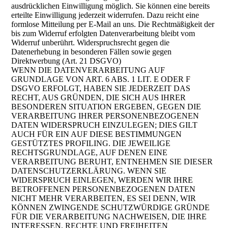
ausdrücklichen Einwilligung möglich. Sie können eine bereits
erteilte Einwilligung jederzeit widerrufen. Dazu reicht eine
formlose Mitteilung per E-Mail an uns. Die Rechtmäßigkeit der
bis zum Widerruf erfolgten Datenverarbeitung bleibt vom
Widerruf unberührt. Widerspruchsrecht gegen die
Datenerhebung in besonderen Fällen sowie gegen
Direktwerbung (Art. 21 DSGVO)
WENN DIE DATENVERARBEITUNG AUF
GRUNDLAGE VON ART. 6 ABS. 1 LIT. E ODER F
DSGVO ERFOLGT, HABEN SIE JEDERZEIT DAS
RECHT, AUS GRÜNDEN, DIE SICH AUS IHRER
BESONDEREN SITUATION ERGEBEN, GEGEN DIE
VERARBEITUNG IHRER PERSONENBEZOGENEN
DATEN WIDERSPRUCH EINZULEGEN; DIES GILT
AUCH FÜR EIN AUF DIESE BESTIMMUNGEN
GESTÜTZTES PROFILING. DIE JEWEILIGE
RECHTSGRUNDLAGE, AUF DENEN EINE
VERARBEITUNG BERUHT, ENTNEHMEN SIE DIESER
DATENSCHUTZERKLÄRUNG. WENN SIE
WIDERSPRUCH EINLEGEN, WERDEN WIR IHRE
BETROFFENEN PERSONENBEZOGENEN DATEN
NICHT MEHR VERARBEITEN, ES SEI DENN, WIR
KÖNNEN ZWINGENDE SCHUTZWÜRDIGE GRÜNDE
FÜR DIE VERARBEITUNG NACHWEISEN, DIE IHRE
INTERESSEN, RECHTE UND FREIHEITEN